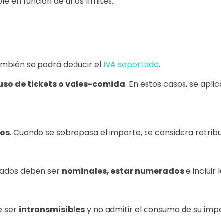
le en función de unos límites.
también se podrá deducir el
IVA soportado
.
uso de tickets o vales-comida
. En estos casos, se apl
ios
. Cuando se sobrepasa el importe, se considera retrib
zados deben ser
nominales, estar numerados
e incluir
e ser
intransmisibles
y no admitir el consumo de su impo