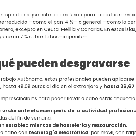
respecto es que este tipo es único para todos los servicio
erreducido —como el pan, 4 %— o general —como la cerve
nera, excepto en Ceuta, Melilla y Canarias. En estas islas
upone un 7 % sobre la base imponible.
ué pueden desgravarse
Trabajo Autónomo, estos profesionales pueden aplicarse
sí, hasta 48,08 euros al día en el extranjero y
hasta 26,67 
s imprescindibles para poder llevar a cabo estas deduccio
arse
durante el desempeño de la actividad profesiona
das del fin de semana.
 en
establecimientos de hostelería y restauración
.
r a cabo con
tecnología electrónica
: por móvil, con tarj