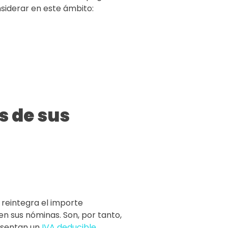
nsiderar en este ámbito:
s de sus
 reintegra el importe
en sus nóminas. Son, por tanto,
resentan un
IVA deducible
.