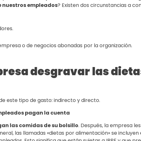
e nuestros empleados
? Existen dos circunstancias a co
dores.
mpresa o de negocios abonadas por la organización.
resa desgravar las dieta
 este tipo de gasto: indirecto y directo.
empleados pagan la cuenta
an las comidas de su bolsillo
. Después, la empresa les
neral, las llamadas «dietas por alimentación» se incluyen 
mpleados. Esto significa que están sujetas a IRPF y que p