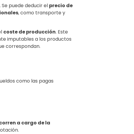
. Se puede deducir el
precio de
ionales
, como transporte y
el
coste de producción
. Este
nte imputables a los productos
que correspondan.
 sueldos como las pagas
corren a cargo de la
lotación.