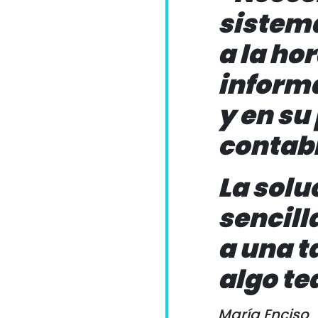
sistem
a la hor
informa
y en su
contabi
La solu
sencill
a una t
algo te
María Enciso