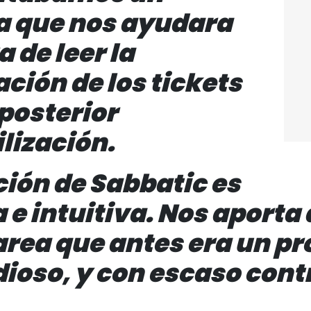
a que nos ayudara
a de leer la
ción de los tickets
 posterior
lización.
ción de Sabbatic es
a e intuitiva. Nos aporta
area que antes era un p
dioso, y con escaso cont