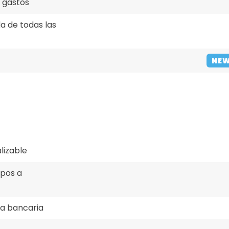
e gastos
a de todas las
NE
lizable
ipos a
ta bancaria