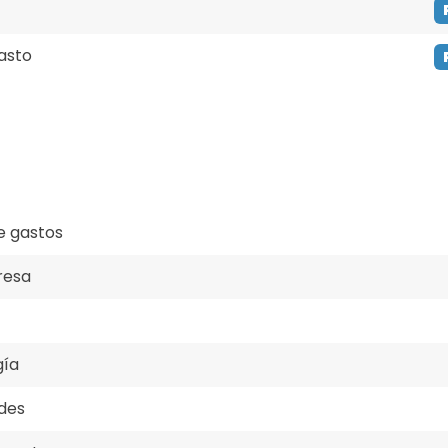
asto
e gastos
resa
gía
ades