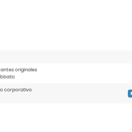
cantes originales
abbatic
io corporativo