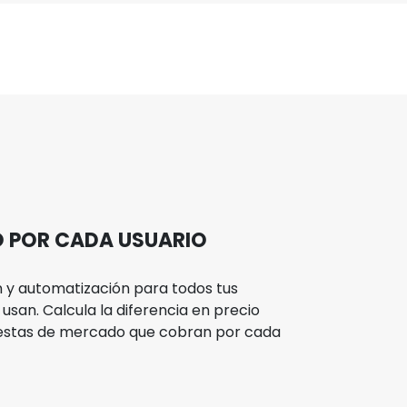
Integración en el
03
software de tu empresa
SA
SA
SA
SA
SA
O POR CADA USUARIO
COS
Con
N
EMP
per
p
ón y automatización para todos tus
 usan. Calcula la diferencia en precio
Pr
uestas de mercado que cobran por cada
Si
C
Inc