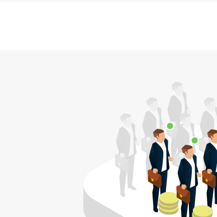
Servicio de
01
digitalización y
automatización