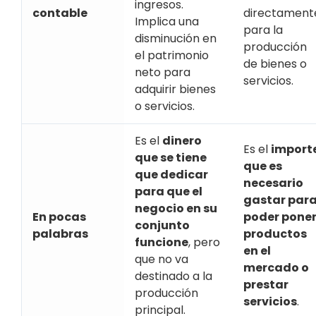
ingresos.
contable
directament
Implica una
para la
disminución en
producción
el patrimonio
de bienes o
neto para
servicios.
adquirir bienes
o servicios.
Es el
dinero
Es el
import
que se tiene
que es
que dedicar
necesario
para que el
gastar par
negocio en su
En pocas
poder pone
conjunto
palabras
productos
funcione
, pero
en el
que no va
mercado o
destinado a la
prestar
producción
servicios
.
principal.