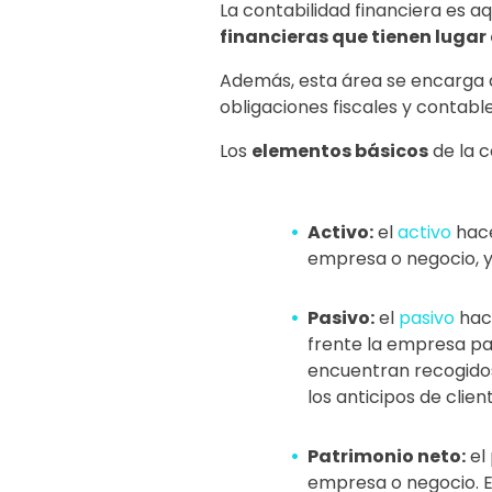
La contabilidad financiera es a
financieras que tienen lugar
Además, esta área se encarga d
obligaciones fiscales y contabl
Los
elementos básicos
de la c
Activo:
el
activo
hace
empresa o negocio, y
Pasivo:
el
pasivo
hac
frente la empresa par
encuentran recogidos
los anticipos de clien
Patrimonio neto:
el 
empresa o negocio. En