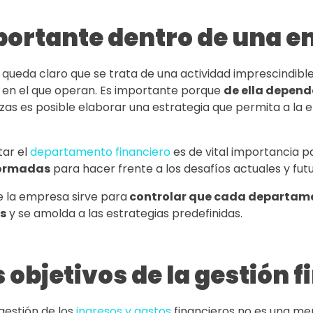
portante dentro de una 
a, queda claro que se trata de una actividad imprescindibl
 en el que operan. Es importante porque
de ella depend
nzas es posible elaborar una estrategia que permita a la e
tar el
departamento financiero
es de vital importancia pa
formadas
para hacer frente a los desafíos actuales y fut
de la empresa sirve para
controlar que cada departame
s
y se amolda a las estrategias predefinidas.
 objetivos de la gestión 
gestión de los
ingresos y gastos
financieros no es una me