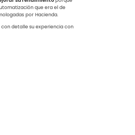
jorar su rendimiento
porque
utomatización que era el de
mologadas por Hacienda.
con detalle su experiencia con