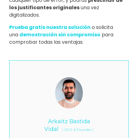
cualquier tipo de error, y podrás
prescindir de
los justificantes originales
una vez
digitalizados.
Prueba gratis nuestra solución
o solicita
una
demostración sin compromiso
para
comprobar todas las ventajas.
Arkaitz Bastida
Vidal
(
CEO & Founder
)