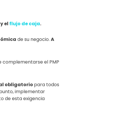
y el
flujo de caja
.
nómica
de su negocio.
A
ebe complementarse el PMP
al obligatorio
para todos
 punto, implementar
to de esta exigencia
a