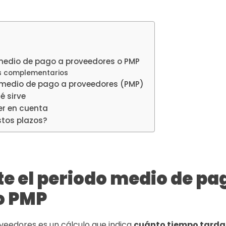
medio de pago a proveedores o PMP
es complementarios
 medio de pago a proveedores (PMP)
é sirve
er en cuenta
stos plazos?
te el periodo medio de pa
o PMP
veedores es un cálculo que indica
cuánto tiempo tarda