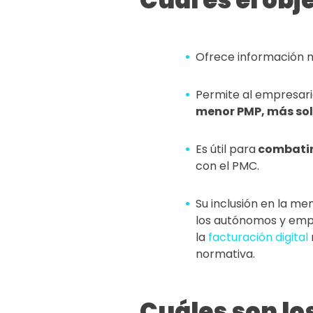
Cuál es el obj
Ofrece información m
Permite al empresar
menor PMP, más sol
Es útil para
combatir 
con el PMC.
Su inclusión en la me
los autónomos y empr
la
facturación digital
normativa.
Cuáles son lo