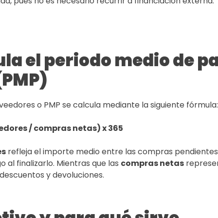
a, pues no es necesario recurrir a financiación externa.
la el periodo medio de p
(PMP)
veedores o PMP se calcula mediante la siguiente fórmula:
edores / compras netas) x 365
es
refleja el importe medio entre las compras pendientes
al finalizarlo. Mientras que las
compras netas
represen
escuentos y devoluciones.