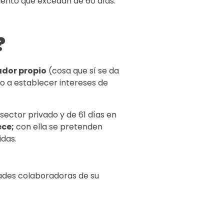
miento que excedan de 60 días.
?
ador propio
(cosa que sí se da
o a establecer intereses de
sector privado y de 61 días en
ece;
con ella se pretenden
idas.
dades colaboradoras de su