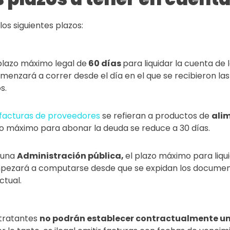
os siguientes plazos:
 plazo máximo legal de
60 días
para liquidar la cuenta de
omenzará a correr desde el día en el que se recibieron l
s.
facturas de proveedores
se refieran a productos de
alim
zo máximo para abonar la deuda se reduce a 30 días.
e una
Administración pública,
el plazo máximo para liqu
mpezará a computarse desde que se expidan los document
tual.
ntratantes
no podrán establecer contractualmente un 