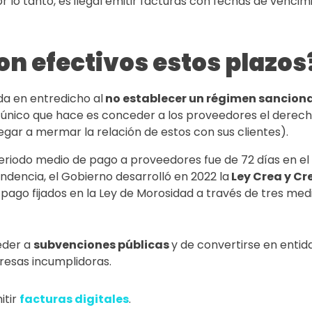
or lo tanto, es ilegal emitir facturas con fechas de venci
n efectivos estos plazos
da en entredicho al
no establecer un régimen sancion
o único que hace es conceder a los proveedores el derech
gar a mermar la relación de estos con sus clientes).
periodo medio de pago a proveedores fue de 72 días en el 
endencia, el Gobierno desarrolló en 2022 la
Ley Crea y Cr
pago fijados en la Ley de Morosidad a través de tres med
eder a
subvenciones públicas
y de convertirse en enti
resas incumplidoras.
itir
facturas digitales
.