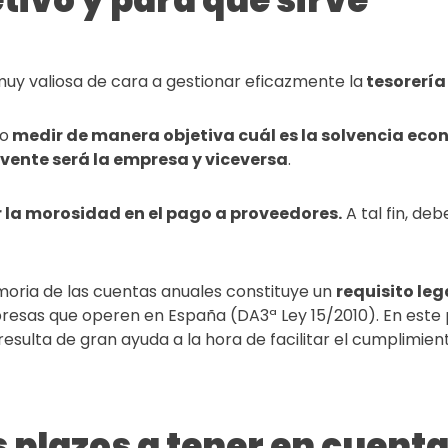
etivo y para qué sirve
uy valiosa de cara a gestionar eficazmente la
tesorería 
io
medir de manera objetiva cuál es la
solvencia eco
vente será la empresa y viceversa
.
la morosidad en el pago a proveedores.
A tal fin, d
moria de las cuentas anuales constituye un
requisito leg
esas que operen en España (DA3ª Ley 15/2010). En este
resulta de gran ayuda a la hora de facilitar el cumplimien
s plazos a tener en cuent